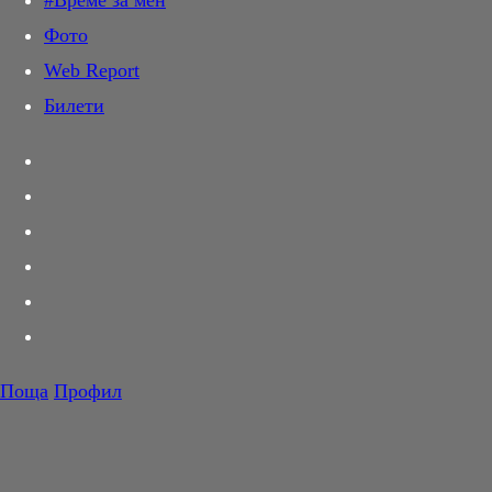
#Време за мен
Дай лапа
Фото
Любов и секс
Web Report
Шопинг
Билети
PR Zone
Разговори за съня
Тествахме за вас...
Вкусотии
Корнер
Футбол
Тенис
Волейбол
Поща
Профил
Баскетбол
F1