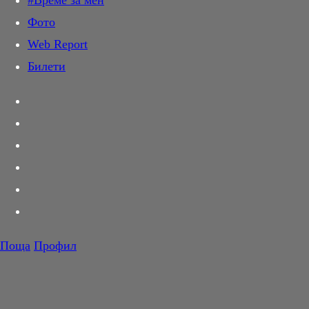
#Време за мен
Дай лапа
Фото
Любов и секс
Web Report
Шопинг
Билети
PR Zone
Разговори за съня
Тествахме за вас...
Вкусотии
Корнер
Футбол
Тенис
Волейбол
Поща
Профил
Баскетбол
F1