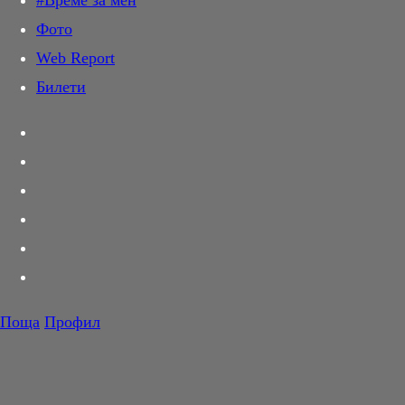
#Време за мен
Дай лапа
Фото
Любов и секс
Web Report
Шопинг
Билети
PR Zone
Разговори за съня
Тествахме за вас...
Вкусотии
Корнер
Футбол
Тенис
Волейбол
Поща
Профил
Баскетбол
F1