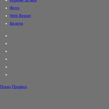
#Време за мен
Дай лапа
Фото
Любов и секс
Web Report
Шопинг
Билети
PR Zone
Разговори за съня
Тествахме за вас...
Вкусотии
Корнер
Футбол
Тенис
Волейбол
Поща
Профил
Баскетбол
F1