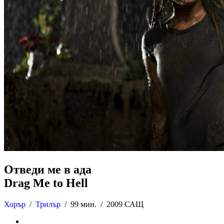
Отведи ме в ада
Drag Me to Hell
Хорър
/
Трилър
/
99 мин. /
2009 САЩ