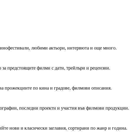
 Кинофестивали, любими актьори, интервюта и още много.
 за предстоящите филми с дати, трейлъри и рецензии.
на прожекциите по кина и градове, филмови описания.
мографии, последни проекти и участия във филмови продукции.
йте нови и класически заглавия, сортирани по жанр и година.