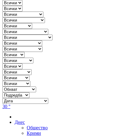
30 °
Днес
Общество
Крими