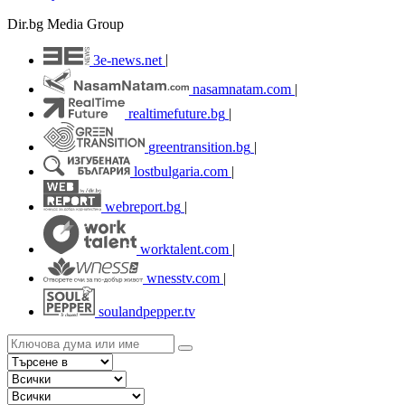
Dir.bg Media Group
3e-news.net
|
nasamnatam.com
|
realtimefuture.bg
|
greentransition.bg
|
lostbulgaria.com
|
webreport.bg
|
worktalent.com
|
wnesstv.com
|
soulandpepper.tv