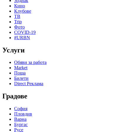
Зодиак
Кино
Клубове
ТВ
Trip
Фото
COVID-19
#URBN
Услуги
Обяви за работа
Market
Поща
Билети
Direct Реклама
Градове
София
Пловдив
Варна
Бургас
Русе