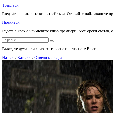
Трейлъри
Гледайте най-новите кино трейлъри. Открийте най-чаканите п
Премиери
Бъдете в крак с най-новите кино премиери. Актьорски състав, 
Въведете дума или фраза за търсене и натиснете Enter
Начало
/
Каталог
/
Отведи ме в ада