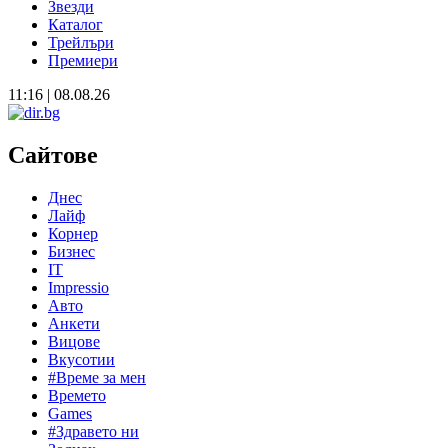
Звезди
Каталог
Трейлъри
Премиери
11:16 | 08.08.26
Сайтове
Днес
Лайф
Корнер
Бизнес
IT
Impressio
Авто
Анкети
Вицове
Вкусотии
#Време за мен
Времето
Games
#Здравето ни