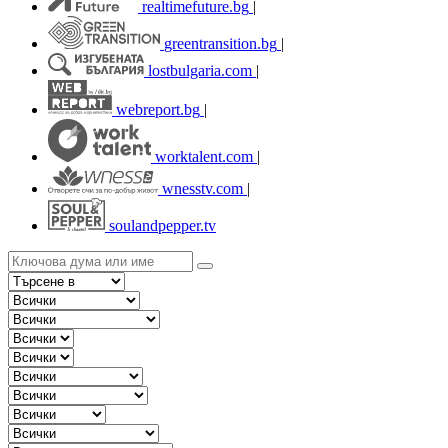
realtimefuture.bg
|
greentransition.bg
|
lostbulgaria.com
|
webreport.bg
|
worktalent.com
|
wnesstv.com
|
soulandpepper.tv