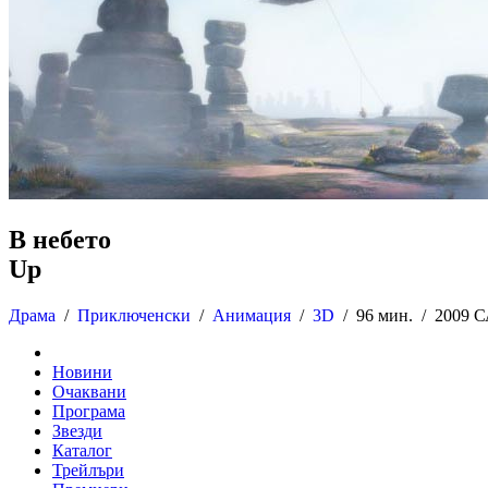
В небето
Up
Драма
/
Приключенски
/
Анимация
/
3D
/
96 мин. /
2009 
Новини
Очаквани
Програма
Звезди
Каталог
Трейлъри