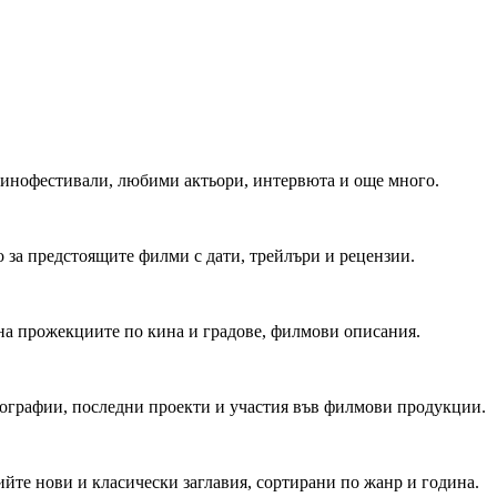
 Кинофестивали, любими актьори, интервюта и още много.
 за предстоящите филми с дати, трейлъри и рецензии.
на прожекциите по кина и градове, филмови описания.
мографии, последни проекти и участия във филмови продукции.
йте нови и класически заглавия, сортирани по жанр и година.