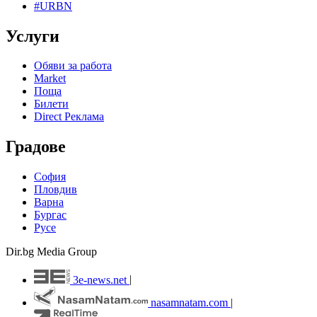
#URBN
Услуги
Обяви за работа
Market
Поща
Билети
Direct Реклама
Градове
София
Пловдив
Варна
Бургас
Русе
Dir.bg Media Group
3e-news.net
|
nasamnatam.com
|