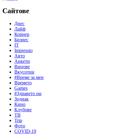
Сайтове
Днес
Лайф
Корнер
Бизнес
IT
Impressio
Авто
Анкети
Вицове
Вкусотии
#Време за мен
Времето
Games
#Здравето ни
Зодиак
Кино
Клубове
ТВ
Trip
Фото
COVID-19