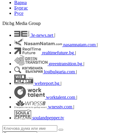
Варна
Бургас
Русе
Dir.bg Media Group
3e-news.net
|
nasamnatam.com
|
realtimefuture.bg
|
greentransition.bg
|
lostbulgaria.com
|
webreport.bg
|
worktalent.com
|
wnesstv.com
|
soulandpepper.tv