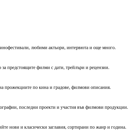
 Кинофестивали, любими актьори, интервюта и още много.
 за предстоящите филми с дати, трейлъри и рецензии.
на прожекциите по кина и градове, филмови описания.
мографии, последни проекти и участия във филмови продукции.
йте нови и класически заглавия, сортирани по жанр и година.