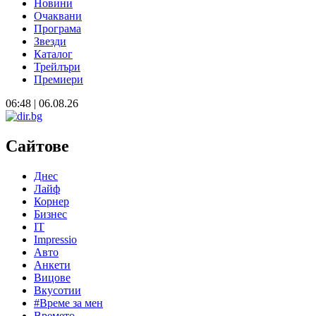
Новини
Очаквани
Програма
Звезди
Каталог
Трейлъри
Премиери
06:48 | 06.08.26
Сайтове
Днес
Лайф
Корнер
Бизнес
IT
Impressio
Авто
Анкети
Вицове
Вкусотии
#Време за мен
Времето