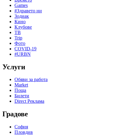
Games
#Здравето ни
Зодиак
Кино
Клубове
ТВ
Trip
Фото
COVID-19
#URBN
Услуги
Обяви за работа
Market
Поща
Билети
Direct Реклама
Градове
София
Пловдив