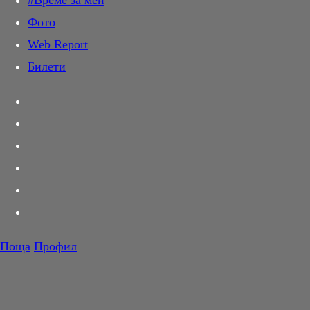
#Време за мен
Дай лапа
Фото
Любов и секс
Web Report
Шопинг
Билети
PR Zone
Разговори за съня
Тествахме за вас...
Вкусотии
Корнер
Футбол
Тенис
Волейбол
Поща
Профил
Баскетбол
F1