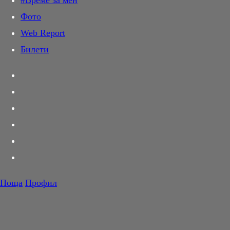
#Време за мен
Дай лапа
Фото
Любов и секс
Web Report
Шопинг
Билети
PR Zone
Разговори за съня
Тествахме за вас...
Вкусотии
Корнер
Футбол
Тенис
Волейбол
Поща
Профил
Баскетбол
F1