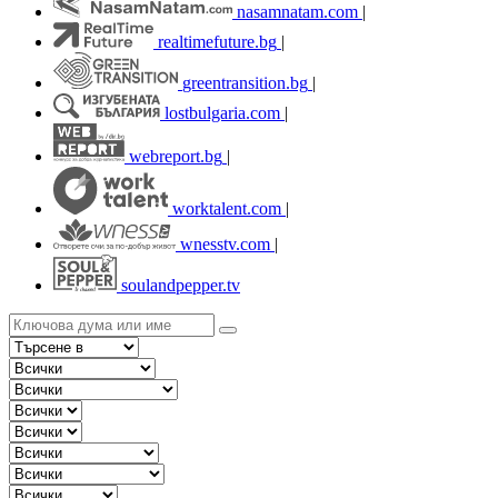
nasamnatam.com
|
realtimefuture.bg
|
greentransition.bg
|
lostbulgaria.com
|
webreport.bg
|
worktalent.com
|
wnesstv.com
|
soulandpepper.tv