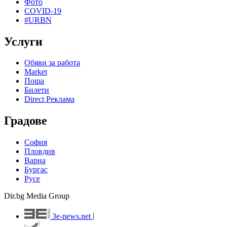
Фото
COVID-19
#URBN
Услуги
Обяви за работа
Market
Поща
Билети
Direct Реклама
Градове
София
Пловдив
Варна
Бургас
Русе
Dir.bg Media Group
3e-news.net
|