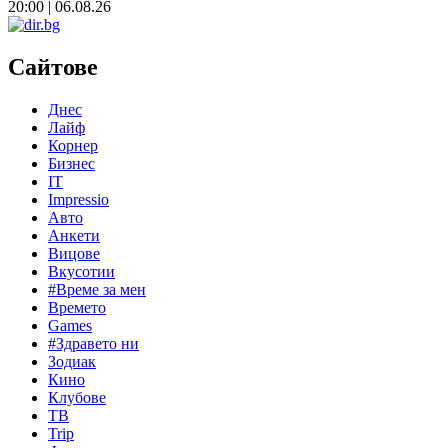
20:00 | 06.08.26
Сайтове
Днес
Лайф
Корнер
Бизнес
IT
Impressio
Авто
Анкети
Вицове
Вкусотии
#Време за мен
Времето
Games
#Здравето ни
Зодиак
Кино
Клубове
ТВ
Trip