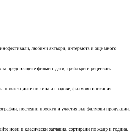
 Кинофестивали, любими актьори, интервюта и още много.
 за предстоящите филми с дати, трейлъри и рецензии.
на прожекциите по кина и градове, филмови описания.
мографии, последни проекти и участия във филмови продукции.
йте нови и класически заглавия, сортирани по жанр и година.