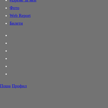
#Време за мен
Дай лапа
Фото
Любов и секс
Web Report
Шопинг
Билети
PR Zone
Разговори за съня
Тествахме за вас...
Вкусотии
Корнер
Футбол
Тенис
Волейбол
Поща
Профил
Баскетбол
F1