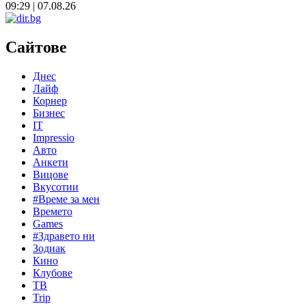
09:29 | 07.08.26
Сайтове
Днес
Лайф
Корнер
Бизнес
IT
Impressio
Авто
Анкети
Вицове
Вкусотии
#Време за мен
Времето
Games
#Здравето ни
Зодиак
Кино
Клубове
ТВ
Trip