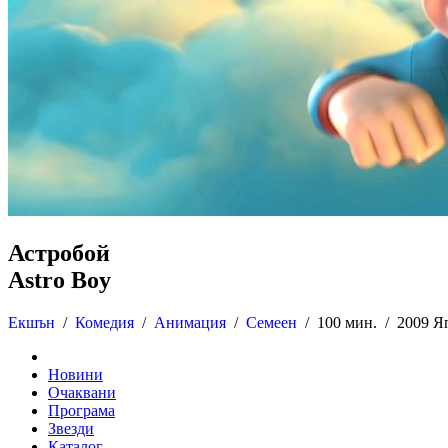
Астробой
Astro Boy
Екшън
/
Комедия
/
Анимация
/
Семеен
/
100 мин. /
2009 Я
Новини
Очаквани
Програма
Звезди
Каталог