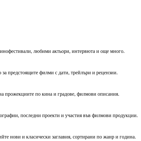
 Кинофестивали, любими актьори, интервюта и още много.
 за предстоящите филми с дати, трейлъри и рецензии.
на прожекциите по кина и градове, филмови описания.
мографии, последни проекти и участия във филмови продукции.
йте нови и класически заглавия, сортирани по жанр и година.