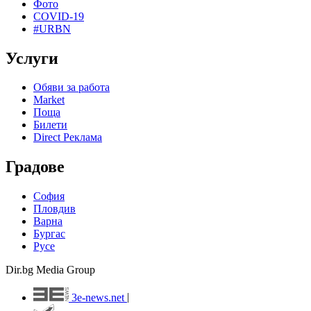
Фото
COVID-19
#URBN
Услуги
Обяви за работа
Market
Поща
Билети
Direct Реклама
Градове
София
Пловдив
Варна
Бургас
Русе
Dir.bg Media Group
3e-news.net
|