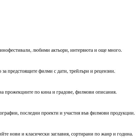
 Кинофестивали, любими актьори, интервюта и още много.
 за предстоящите филми с дати, трейлъри и рецензии.
на прожекциите по кина и градове, филмови описания.
мографии, последни проекти и участия във филмови продукции.
йте нови и класически заглавия, сортирани по жанр и година.