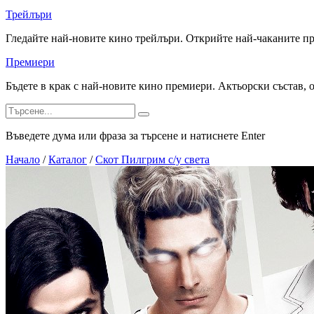
Трейлъри
Гледайте най-новите кино трейлъри. Открийте най-чаканите п
Премиери
Бъдете в крак с най-новите кино премиери. Актьорски състав, 
Въведете дума или фраза за търсене и натиснете Enter
Начало
/
Каталог
/
Скот Пилгрим с/у света