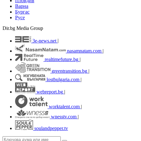
Пловдив
Варна
Бургас
Русе
Dir.bg Media Group
3e-news.net
|
nasamnatam.com
|
realtimefuture.bg
|
greentransition.bg
|
lostbulgaria.com
|
webreport.bg
|
worktalent.com
|
wnesstv.com
|
soulandpepper.tv