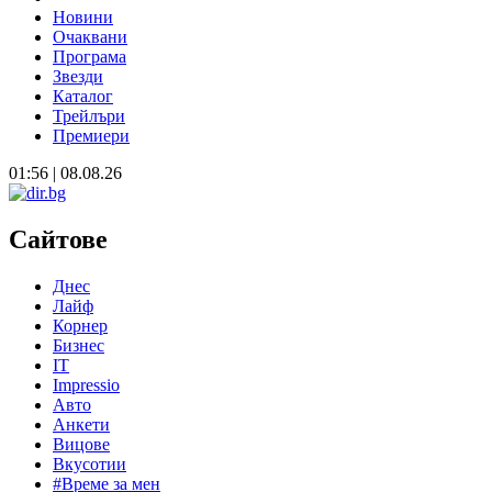
Новини
Очаквани
Програма
Звезди
Каталог
Трейлъри
Премиери
01:56 | 08.08.26
Сайтове
Днес
Лайф
Корнер
Бизнес
IT
Impressio
Авто
Анкети
Вицове
Вкусотии
#Време за мен