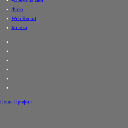
#Време за мен
Дай лапа
Фото
Любов и секс
Web Report
Шопинг
Билети
PR Zone
Разговори за съня
Тествахме за вас...
Вкусотии
Корнер
Футбол
Тенис
Волейбол
Поща
Профил
Баскетбол
F1