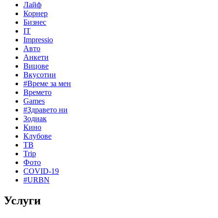
Лайф
Корнер
Бизнес
IT
Impressio
Авто
Анкети
Вицове
Вкусотии
#Време за мен
Времето
Games
#Здравето ни
Зодиак
Кино
Клубове
ТВ
Trip
Фото
COVID-19
#URBN
Услуги