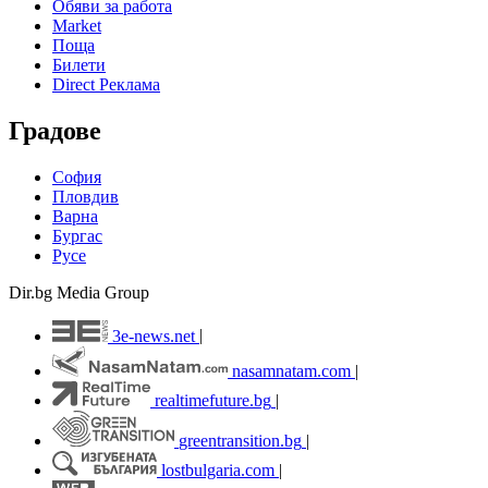
Обяви за работа
Market
Поща
Билети
Direct Реклама
Градове
София
Пловдив
Варна
Бургас
Русе
Dir.bg Media Group
3e-news.net
|
nasamnatam.com
|
realtimefuture.bg
|
greentransition.bg
|
lostbulgaria.com
|