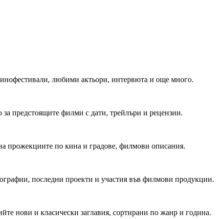
 Кинофестивали, любими актьори, интервюта и още много.
 за предстоящите филми с дати, трейлъри и рецензии.
на прожекциите по кина и градове, филмови описания.
мографии, последни проекти и участия във филмови продукции.
йте нови и класически заглавия, сортирани по жанр и година.