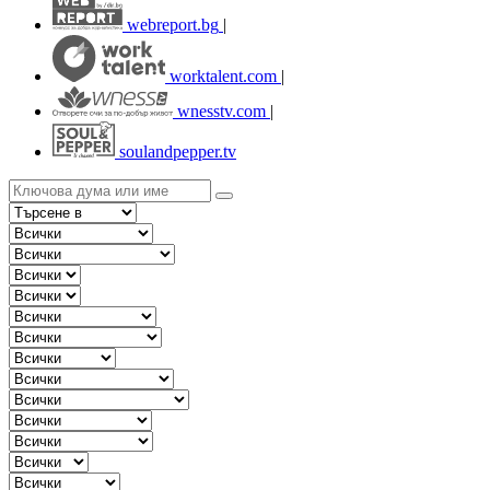
webreport.bg
|
worktalent.com
|
wnesstv.com
|
soulandpepper.tv