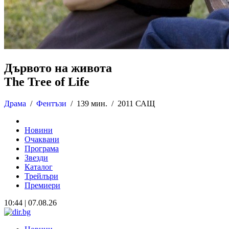
Дървото на живота
The Tree of Life
Драма
/
Фентъзи
/
139 мин. /
2011 САЩ
Новини
Очаквани
Програма
Звезди
Каталог
Трейлъри
Премиери
10:44 | 07.08.26