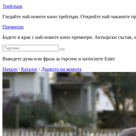
Трейлъри
Гледайте най-новите кино трейлъри. Открийте най-чаканите п
Премиери
Бъдете в крак с най-новите кино премиери. Актьорски състав, 
Въведете дума или фраза за търсене и натиснете Enter
Начало
/
Каталог
/
Дървото на живота