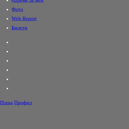
#Време за мен
Дай лапа
Фото
Любов и секс
Web Report
Шопинг
Билети
PR Zone
Разговори за съня
Тествахме за вас...
Вкусотии
Корнер
Футбол
Тенис
Волейбол
Поща
Профил
Баскетбол
F1