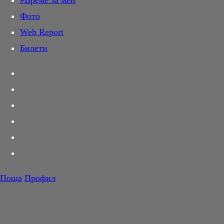
#Време за мен
Дай лапа
Фото
Любов и секс
Web Report
Шопинг
Билети
PR Zone
Разговори за съня
Тествахме за вас...
Вкусотии
Корнер
Футбол
Тенис
Волейбол
Поща
Профил
Баскетбол
F1