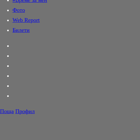
#Време за мен
Дай лапа
Фото
Любов и секс
Web Report
Шопинг
Билети
PR Zone
Разговори за съня
Тествахме за вас...
Вкусотии
Корнер
Футбол
Тенис
Волейбол
Поща
Профил
Баскетбол
F1