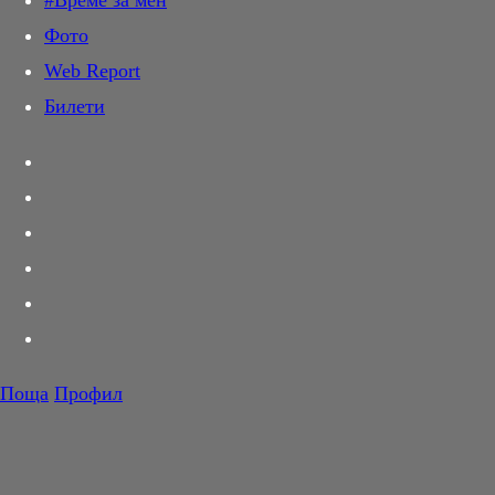
#Време за мен
Дай лапа
Фото
Любов и секс
Web Report
Шопинг
Билети
PR Zone
Разговори за съня
Тествахме за вас...
Вкусотии
Корнер
Футбол
Тенис
Волейбол
Поща
Профил
Баскетбол
F1