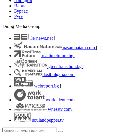
Пловдив
Варна
Бургас
Русе
Dir.bg Media Group
3e-news.net
|
nasamnatam.com
|
realtimefuture.bg
|
greentransition.bg
|
lostbulgaria.com
|
webreport.bg
|
worktalent.com
|
wnesstv.com
|
soulandpepper.tv