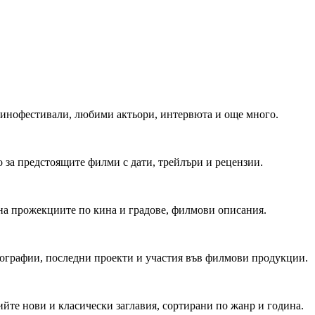
 Кинофестивали, любими актьори, интервюта и още много.
 за предстоящите филми с дати, трейлъри и рецензии.
на прожекциите по кина и градове, филмови описания.
мографии, последни проекти и участия във филмови продукции.
йте нови и класически заглавия, сортирани по жанр и година.