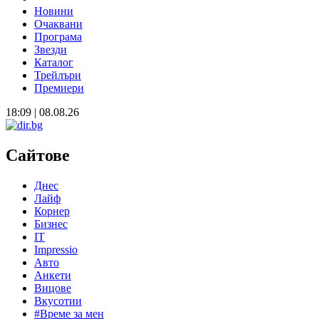
Новини
Очаквани
Програма
Звезди
Каталог
Трейлъри
Премиери
18:09 | 08.08.26
Сайтове
Днес
Лайф
Корнер
Бизнес
IT
Impressio
Авто
Анкети
Вицове
Вкусотии
#Време за мен