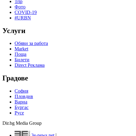
Trip
Фото
COVID-19
#URBN
Услуги
Обяви за работа
Market
Поща
Билети
Direct Реклама
Градове
София
Пловдив
Варна
Бургас
Русе
Dir.bg Media Group
3e-news.net
|