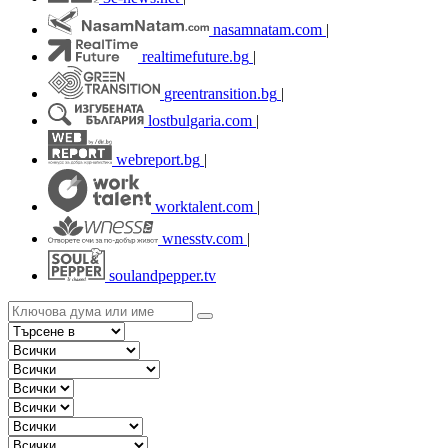
nasamnatam.com
|
realtimefuture.bg
|
greentransition.bg
|
lostbulgaria.com
|
webreport.bg
|
worktalent.com
|
wnesstv.com
|
soulandpepper.tv