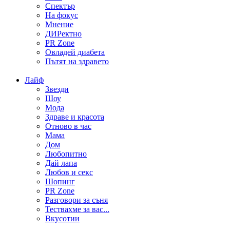
Спектър
На фокус
Мнение
ДИРектно
PR Zone
Овладей диабета
Пътят на здравето
Лайф
Звезди
Шоу
Мода
Здраве и красота
Отново в час
Мама
Дом
Любопитно
Дай лапа
Любов и секс
Шопинг
PR Zone
Разговори за съня
Тествахме за вас...
Вкусотии