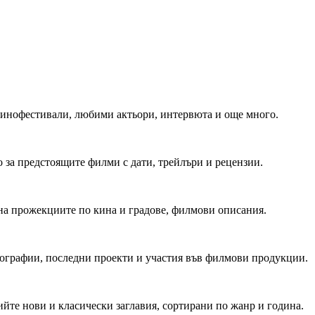
 Кинофестивали, любими актьори, интервюта и още много.
 за предстоящите филми с дати, трейлъри и рецензии.
на прожекциите по кина и градове, филмови описания.
мографии, последни проекти и участия във филмови продукции.
йте нови и класически заглавия, сортирани по жанр и година.