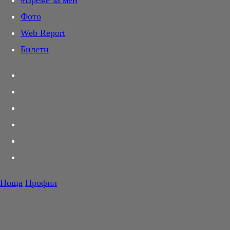
#Време за мен
Дай лапа
Фото
Любов и секс
Web Report
Шопинг
Билети
PR Zone
Разговори за съня
Тествахме за вас...
Вкусотии
Корнер
Футбол
Тенис
Волейбол
Поща
Профил
Баскетбол
F1