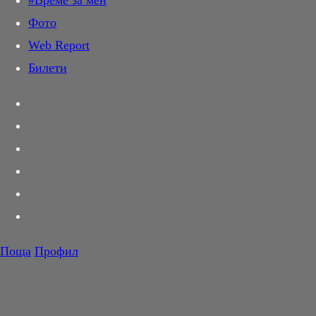
#Време за мен
Дай лапа
Фото
Любов и секс
Web Report
Шопинг
Билети
PR Zone
Разговори за съня
Тествахме за вас...
Вкусотии
Корнер
Футбол
Тенис
Волейбол
Поща
Профил
Баскетбол
F1