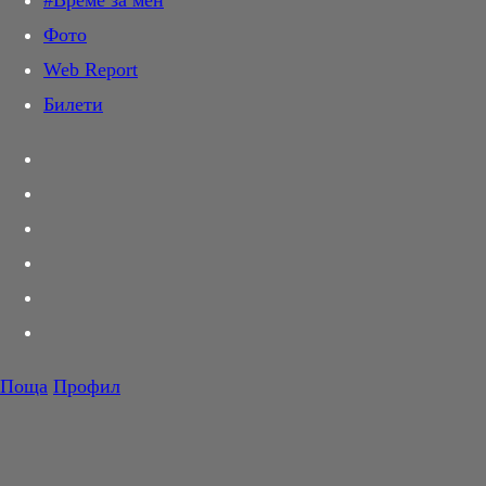
#Време за мен
Дай лапа
Фото
Любов и секс
Web Report
Шопинг
Билети
PR Zone
Разговори за съня
Тествахме за вас...
Вкусотии
Корнер
Футбол
Тенис
Волейбол
Поща
Профил
Баскетбол
F1