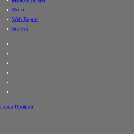
#Време за мен
Дай лапа
Фото
Любов и секс
Web Report
Шопинг
Билети
PR Zone
Разговори за съня
Тествахме за вас...
Вкусотии
Корнер
Футбол
Тенис
Волейбол
Поща
Профил
Баскетбол
F1