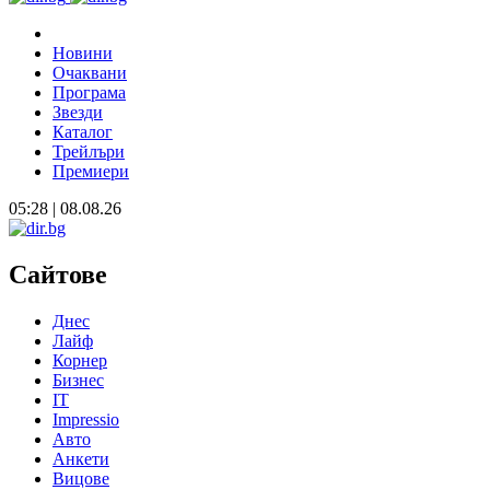
Новини
Очаквани
Програма
Звезди
Каталог
Трейлъри
Премиери
05:28 | 08.08.26
Сайтове
Днес
Лайф
Корнер
Бизнес
IT
Impressio
Авто
Анкети
Вицове