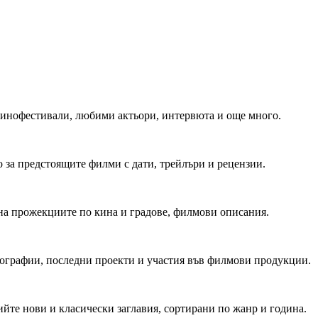
 Кинофестивали, любими актьори, интервюта и още много.
 за предстоящите филми с дати, трейлъри и рецензии.
на прожекциите по кина и градове, филмови описания.
мографии, последни проекти и участия във филмови продукции.
йте нови и класически заглавия, сортирани по жанр и година.