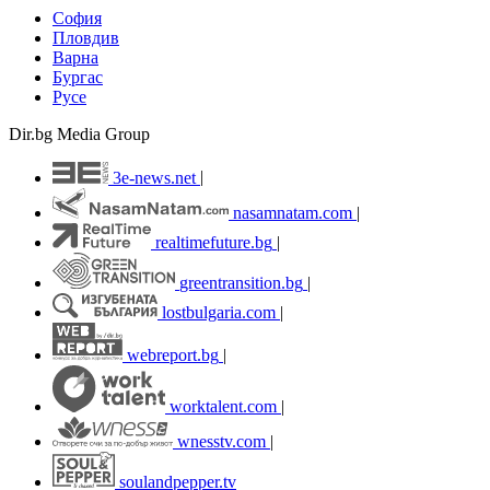
София
Пловдив
Варна
Бургас
Русе
Dir.bg Media Group
3e-news.net
|
nasamnatam.com
|
realtimefuture.bg
|
greentransition.bg
|
lostbulgaria.com
|
webreport.bg
|
worktalent.com
|
wnesstv.com
|
soulandpepper.tv