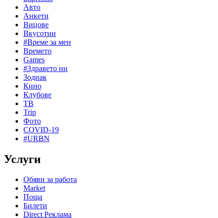
Авто
Анкети
Вицове
Вкусотии
#Време за мен
Времето
Games
#Здравето ни
Зодиак
Кино
Клубове
ТВ
Trip
Фото
COVID-19
#URBN
Услуги
Обяви за работа
Market
Поща
Билети
Direct Реклама