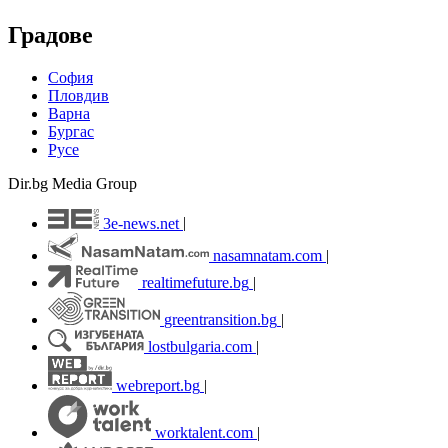
Градове
София
Пловдив
Варна
Бургас
Русе
Dir.bg Media Group
3e-news.net
|
nasamnatam.com
|
realtimefuture.bg
|
greentransition.bg
|
lostbulgaria.com
|
webreport.bg
|
worktalent.com
|