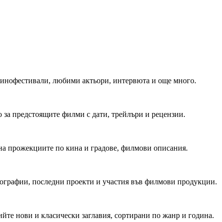
 Кинофестивали, любими актьори, интервюта и още много.
 за предстоящите филми с дати, трейлъри и рецензии.
на прожекциите по кина и градове, филмови описания.
мографии, последни проекти и участия във филмови продукции.
йте нови и класически заглавия, сортирани по жанр и година.