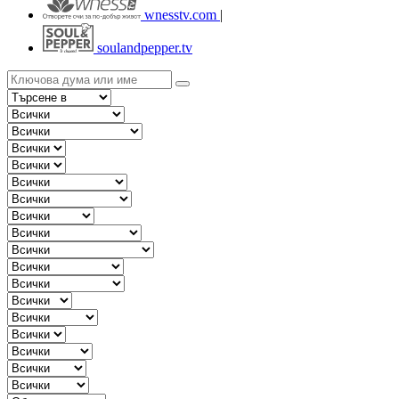
wnesstv.com
|
soulandpepper.tv