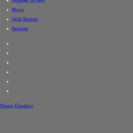
#Време за мен
Дай лапа
Фото
Любов и секс
Web Report
Шопинг
Билети
PR Zone
Разговори за съня
Тествахме за вас...
Вкусотии
Корнер
Футбол
Тенис
Волейбол
Поща
Профил
Баскетбол
F1