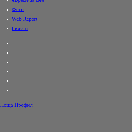
#Време за мен
Дай лапа
Фото
Любов и секс
Web Report
Шопинг
Билети
PR Zone
Разговори за съня
Тествахме за вас...
Вкусотии
Корнер
Футбол
Тенис
Волейбол
Поща
Профил
Баскетбол
F1