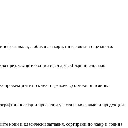
 Кинофестивали, любими актьори, интервюта и още много.
 за предстоящите филми с дати, трейлъри и рецензии.
на прожекциите по кина и градове, филмови описания.
мографии, последни проекти и участия във филмови продукции.
йте нови и класически заглавия, сортирани по жанр и година.