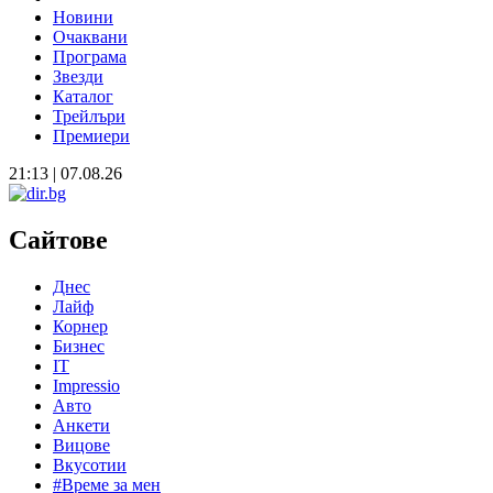
Новини
Очаквани
Програма
Звезди
Каталог
Трейлъри
Премиери
21:13 | 07.08.26
Сайтове
Днес
Лайф
Корнер
Бизнес
IT
Impressio
Авто
Анкети
Вицове
Вкусотии
#Време за мен