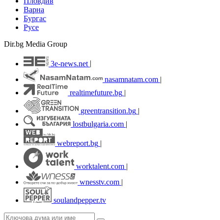
Пловдив
Варна
Бургас
Русе
Dir.bg Media Group
3e-news.net
|
nasamnatam.com
|
realtimefuture.bg
|
greentransition.bg
|
lostbulgaria.com
|
webreport.bg
|
worktalent.com
|
wnesstv.com
|
soulandpepper.tv