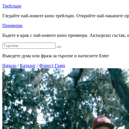
Трейлъри
Гледайте най-новите кино трейлъри. Открийте най-чаканите п
Премиери
Бъдете в крак с най-новите кино премиери. Актьорски състав, 
Въведете дума или фраза за търсене и натиснете Enter
Начало
/
Каталог
/
Форест Гъмп