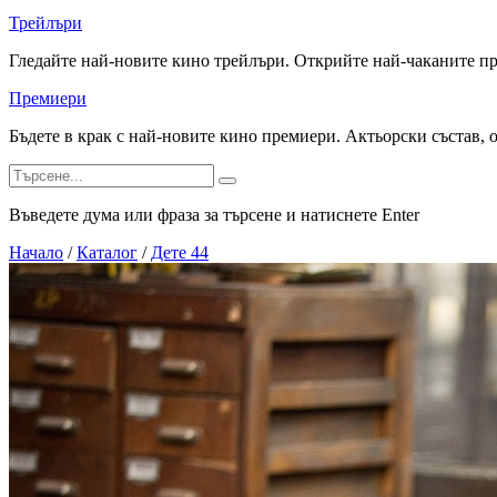
Трейлъри
Гледайте най-новите кино трейлъри. Открийте най-чаканите п
Премиери
Бъдете в крак с най-новите кино премиери. Актьорски състав, 
Въведете дума или фраза за търсене и натиснете Enter
Начало
/
Каталог
/
Дете 44