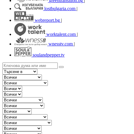
greentransition.bg
|
lostbulgaria.com
|
webreport.bg
|
worktalent.com
|
wnesstv.com
|
soulandpepper.tv