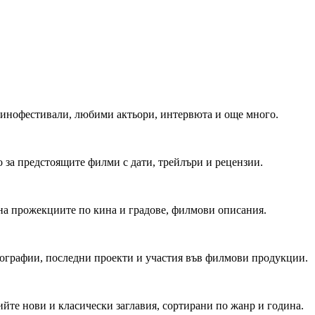
 Кинофестивали, любими актьори, интервюта и още много.
 за предстоящите филми с дати, трейлъри и рецензии.
на прожекциите по кина и градове, филмови описания.
мографии, последни проекти и участия във филмови продукции.
йте нови и класически заглавия, сортирани по жанр и година.