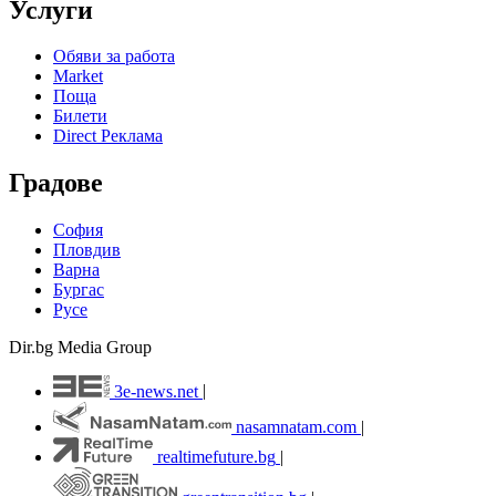
Услуги
Обяви за работа
Market
Поща
Билети
Direct Реклама
Градове
София
Пловдив
Варна
Бургас
Русе
Dir.bg Media Group
3e-news.net
|
nasamnatam.com
|
realtimefuture.bg
|