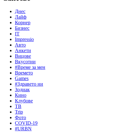
Днес
Лайф
Корнер
Бизнес
IT
Impressio
Авто
Анкети
Вицове
Вкусотии
#Време за мен
Времето
Games
#Здравето ни
Зодиак
Кино
Клубове
ТВ
Trip
Фото
COVID-19
#URBN