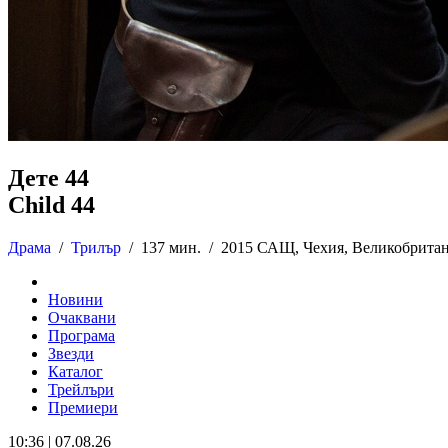
Дете 44
Child 44
Драма
/
Трилър
/
137 мин. /
2015 САЩ, Чехия, Великобритан
Новини
Очаквани
Програма
Звезди
Каталог
Трейлъри
Премиери
10:36 | 07.08.26