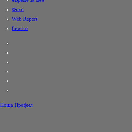
#Време за мен
Дай лапа
Фото
Любов и секс
Web Report
Шопинг
Билети
PR Zone
Разговори за съня
Тествахме за вас...
Вкусотии
Корнер
Футбол
Тенис
Волейбол
Поща
Профил
Баскетбол
F1