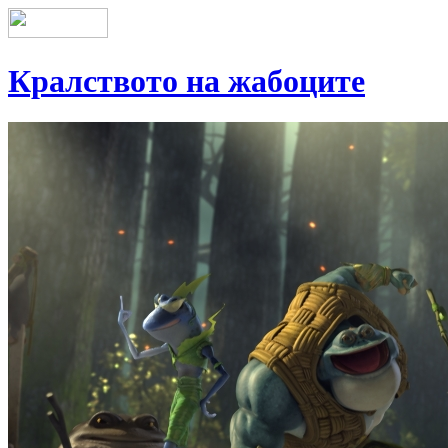
Кралството на жабоците