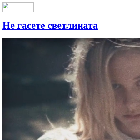
Не гасете светлината