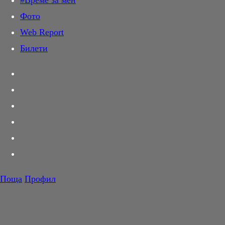
#Време за мен
Дай лапа
Фото
Любов и секс
Web Report
Шопинг
Билети
PR Zone
Разговори за съня
Тествахме за вас...
Вкусотии
Корнер
Футбол
Тенис
Волейбол
Поща
Профил
Баскетбол
Не гасете светлината
F1
Lights Out