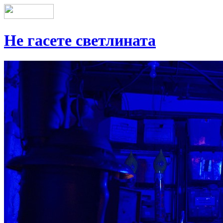
Не гасете светлината