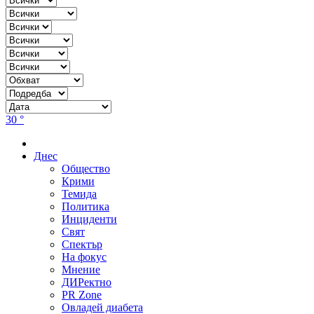
30 °
Днес
Общество
Крими
Темида
Политика
Инциденти
Свят
Спектър
На фокус
Мнение
ДИРектно
PR Zone
Овладей диабета