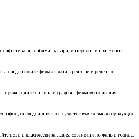
 Кинофестивали, любими актьори, интервюта и още много.
 за предстоящите филми с дати, трейлъри и рецензии.
на прожекциите по кина и градове, филмови описания.
мографии, последни проекти и участия във филмови продукции.
йте нови и класически заглавия, сортирани по жанр и година.