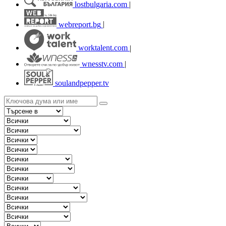
lostbulgaria.com
|
webreport.bg
|
worktalent.com
|
wnesstv.com
|
soulandpepper.tv