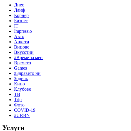
Днес
Лайф
Корнер
Бизнес
IT
Impressio
Авто
Анкети
Вицове
Вкусотии
#Време за мен
Времето
Games
#Здравето ни
Зодиак
Кино
Клубове
ТВ
Trip
Фото
COVID-19
#URBN
Услуги