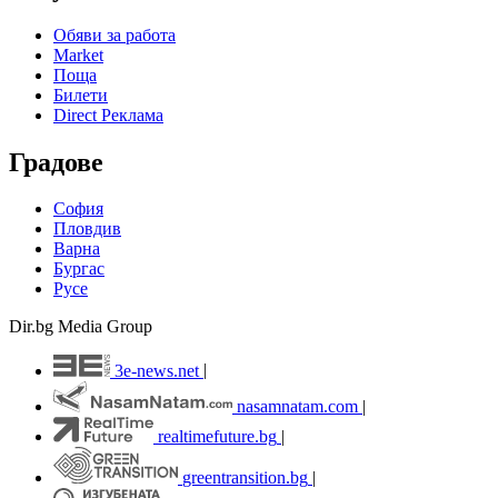
Обяви за работа
Market
Поща
Билети
Direct Реклама
Градове
София
Пловдив
Варна
Бургас
Русе
Dir.bg Media Group
3e-news.net
|
nasamnatam.com
|
realtimefuture.bg
|
greentransition.bg
|