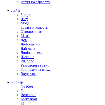
Пътят на здравето
Лайф
Звезди
Шоу
Мода
Здраве и красота
Отново в час
Мама
Дом
Любопитно
Дай лапа
Любов и секс
Шопинг
PR Zone
Разговори за съня
Тествахме за вас...
Вкусотии
Корнер
Футбол
Тенис
Волейбол
Баскетбол
F1