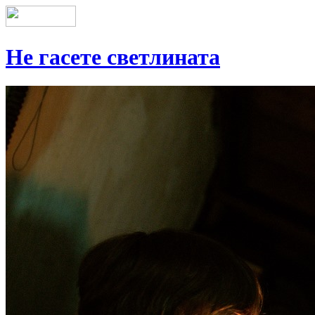
Не гасете светлината