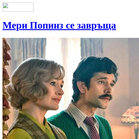
Мери Попинз се завръща