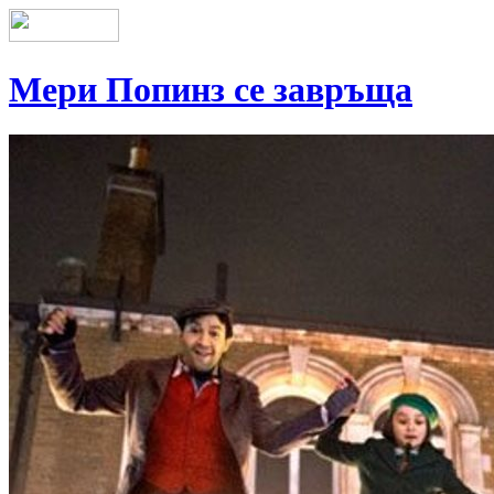
Мери Попинз се завръща