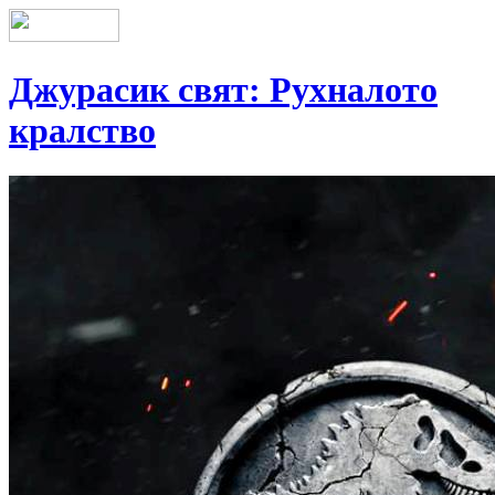
Джурасик свят: Рухналото
кралство