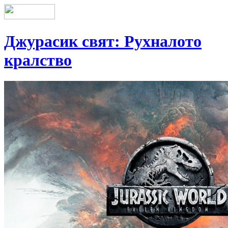
Джурасик свят: Рухналото
кралство