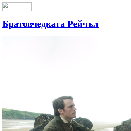
Братовчедката Рейчъл