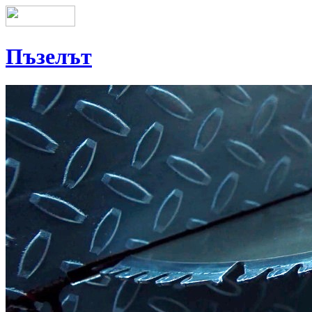
Пъзелът