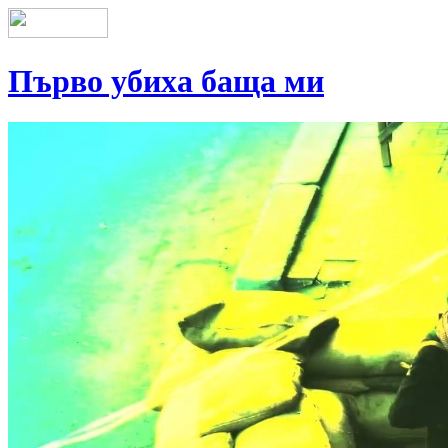
Първо убиха баща ми