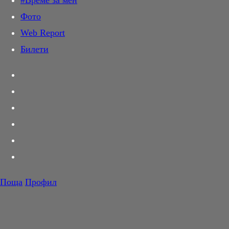
#Време за мен
Дай лапа
Фото
Любов и секс
Web Report
Шопинг
Билети
PR Zone
Разговори за съня
Тествахме за вас...
Вкусотии
Корнер
Футбол
Тенис
Волейбол
Поща
Профил
Баскетбол
F1