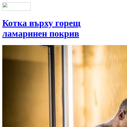
Котка върху горещ
ламаринен покрив