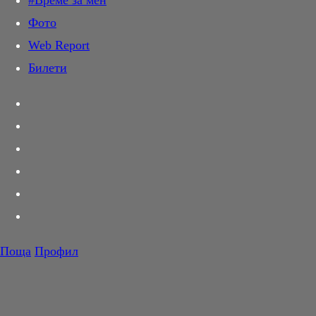
#Време за мен
Дай лапа
Фото
Любов и секс
Web Report
Шопинг
Билети
PR Zone
Разговори за съня
Тествахме за вас...
Вкусотии
Корнер
Футбол
Тенис
Волейбол
Поща
Профил
Баскетбол
F1