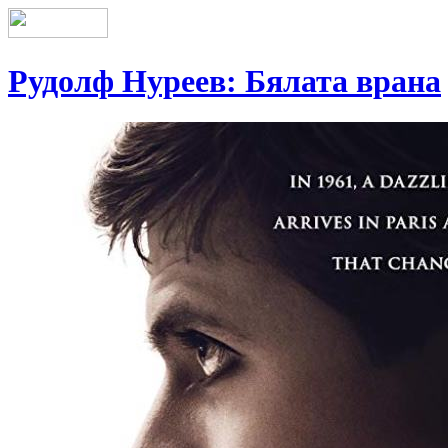
Рудолф Нуреев: Бялата врана