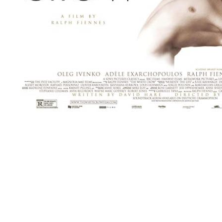
[Migrated image] https://i.dir.bg/kino/fil