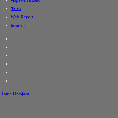
#Време за мен
Дай лапа
Фото
Любов и секс
Web Report
Шопинг
Билети
PR Zone
Разговори за съня
Тествахме за вас...
Вкусотии
Корнер
Футбол
Тенис
Волейбол
Поща
Профил
Баскетбол
F1